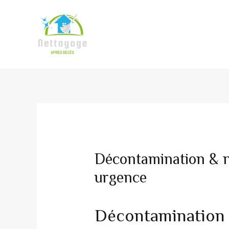
Aller
au
contenu
Décontamination & n
urgence
Décontamination 